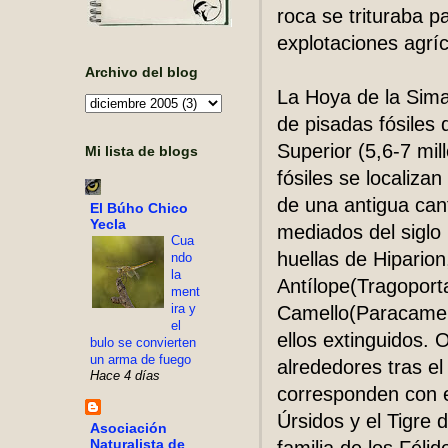
roca se trituraba p
explotaciones agríc
Archivo del blog
La Hoya de la Sima
de pisadas fósiles
Superior (5,6-7 mi
Mi lista de blogs
fósiles se localiza
de una antigua can
El Búho Chico
Yecla
mediados del siglo
Cua
huellas de Hiparion
ndo
la
Antílope(Tragoporta
ment
ira y
Camello(Paracamelu
el
ellos extinguidos. 
bulo se convierten
un arma de fuego
alrededores tras el
Hace 4 días
corresponden con el
Úrsidos y el Tigre
Asociación
Naturalista de