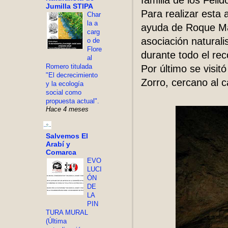
familia de los Féli
Jumilla STIPA
Para realizar esta 
Char
la a
ayuda de Roque Ma
carg
asociación natura
o de
Flore
durante todo el rec
al
Romero titulada
Por último se visit
"El decrecimiento
Zorro, cercano al 
y la ecología
social como
propuesta actual".
Hace 4 meses
Salvemos El
Arabí y
Comarca
EVO
LUCI
ÓN
DE
LA
PIN
TURA MURAL
(Última